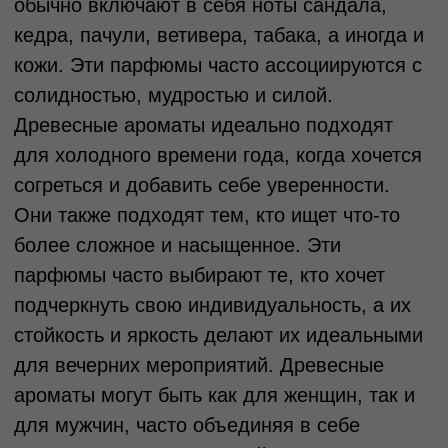
Кожаные ароматы
Кожаные ароматы — это смелые,
насыщенные и сдержанные запахи,
которые включают в себя ноты
натуральной кожи, табака, смолы и иногда
даже древесины. Эти парфюмы
ассоциируются с роскошью, элегантностью
и мужественностью. Они особенно
популярны в мужской парфюмерии, но в
последние годы всё чаще можно встретить
кожаные композиции и в женских ароматах.
Кожаные парфюмы идеально подходят для
холодного времени года, их тяжёлые и
глубокие ноты создают ощущение тепла и
уюта. Эти ароматы идеально подойдут
тем, кто ищет что-то необычное и не боится
выделяться. Они идеально подходят для
вечерних мероприятий, деловых встреч
или же для того, чтобы создать особый