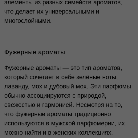
образ, который будет запоминающимся и
стойким.
Восточные ароматы
Восточные ароматы — это насыщенные,
тёплые и пряные запахи, которые
включают в себя ноты ванили, амбры,
мускуса, специй и сандала. Эти ароматы
ассоциируются с роскошью, мистикой и
загадочностью. Восточные парфюмы
создают атмосферу комфорта и
интимности, идеально подходя для
холодного времени года или вечерних
мероприятий. Они обладают интенсивной
стойкостью и глубиной, что делает их
идеальными для тех, кто хочет оставить
яркое и долгосрочное впечатление.
Восточные ароматы подходят тем, кто
ищет что-то экзотическое, вызывающее, и
готов добавить немного таинственности и