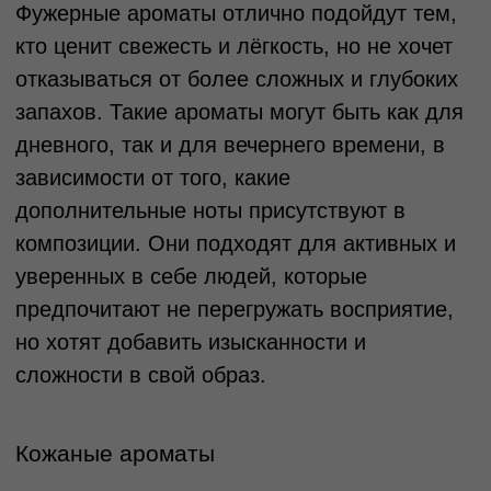
sensuality в свой образ.
Шипровые ароматы
Шипровые ароматы характеризуются
сложной композицией, которая включает в
себя цитрусовые, дубовый мох, ветивер и
иногда розу или лаванду. Эти парфюмы
сочетают в себе древесные, зелёные и
свежие ноты, создавая многослойный и
глубокомысленный запах. Шипровые
ароматы традиционно используются в
классической парфюмерии и
ассоциируются с элегантностью и
утончённостью. Они могут быть как
лёгкими и свежими, так и насыщенными и
стойкими, в зависимости от состава.
Шипровые ароматы подойдут для тех, кто
хочет добавить в свой стиль элемент
классики и изысканности. Такие парфюмы
подходят для вечерних мероприятий или