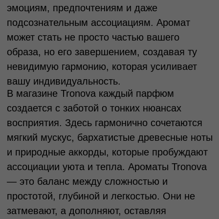
Таблица размеров
Размер
Обхват
Обхват
Обхват
Международный
груди
талии
бедер
стандарт
40
80
60-65
86-88
XS
42
84
66-69
90-92
XS
44
88
70-73
94-96
S
46
92
74-77
98-100
M
48
96
78-81
102-104
M
50
100
82-85
106-108
L