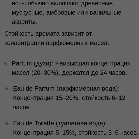
образа, но его завершением, создавая ту
невидимую гармонию, которая усиливает
вашу индивидуальность.
В магазине Tronova каждый парфюм
создается с заботой о тонких нюансах
восприятия. Здесь гармонично сочетаются
мягкий мускус, бархатистые древесные ноты
и природные аккорды, которые пробуждают
ассоциации уюта и тепла. Ароматы Tronova
— это баланс между сложностью и
простотой, глубиной и легкостью. Они не
затмевают, а дополняют, оставляя
пространство для вашей уникальности.
Найдя свой аромат, вы не просто выбираете
запах — вы находите штрих, который
завершает вашу картину, делая образ по-
настоящему цельным и запоминающимся.