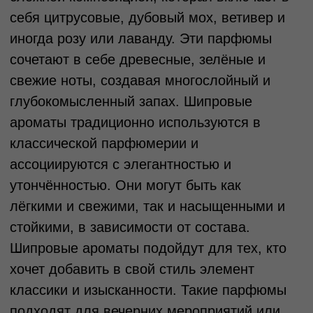
Стойкость аромата зависит от
концентрации парфюмерных масел:
Parfum (духи): Наивысшая концентрация
масел (20–30%), держатся до 24 часов.
Eau de Parfum (парфюмерная вода):
Концентрация 15–20%, стойкость 6–12
часов.
Eau de Toilette (туалетная вода):
Концентрация 5–15%, стойкость 3–6 часов.
Eau de Cologne (одеколон): Концентрация
2–5%, стойкость до 2–3 часов.
Также шлейф играет важную роль — это
аромат, который остаётся в пространстве
после вас. Длинный шлейф обычно
характерен для парфюмов с глубокими и
насыщенными базовыми нотами.