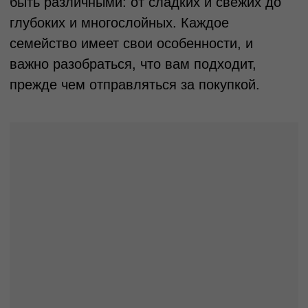
Цитрусовые ароматы
Цитрусовые ароматы — это яркие,
свежие и жизнерадостные запахи,
которые сразу вызывают ассоциации с
летним солнцем и бодрящей свежестью.
В такие парфюмы обычно входят ноты
лимона, апельсина, мандарина,
грейпфрута и лайма. Эти ароматы