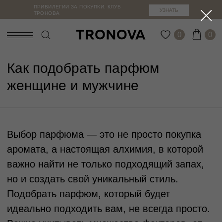
ПРИВИЛЕГИИ ЗА ПОКУПКИ. КЛУБ
УЗНАТЬ
ТРОНОВА
0
0
Как подобрать парфюм
женщине и мужчине
Выбор парфюма — это не просто покупка
аромата, а настоящая алхимия, в которой
важно найти не только подходящий запах,
но и создать свой уникальный стиль.
Подобрать парфюм, который будет
идеально подходить вам, не всегда просто.
ЛУЧШИЙ СПОСОБ ВЫБРАТЬ –
Важно учитывать множество факторов, от
КАК ЭТО РАБОТАЕТ?
типа кожи до сезона, а также учитывать
УВИДЕТЬ НА СЕБЕ
собственные предпочтения и образ жизни.
Вы оформляете заказ, и курьер привозит его
Каждое изделие можно примерить
В этой статье мы разберём, как правильно
вам на примерку. Доступно для Москвы.
перед покупкой. Выберите удобный
подобрать парфюм, подойдут ли разные
Вас ждут 15 спокойных минут, чтобы всё
формат:
ароматы для женщин и мужчин, а также как
примерить, подойти к зеркалу и почувствовать