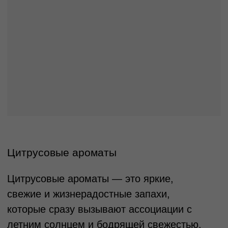
обладают лёгкостью и не перегружают
восприятие, что делает их идеальными
для дневного времени. Они хорошо
подходят для людей, которые любят
простоту и чистоту, и могут стать
идеальным выбором для тёплого
времени года, так как не утяжеляют запах
в жару. Цитрусовые парфюмы отлично
подходят для активных людей, ценящих
динамичность и бодрость. Однако, стоит
учитывать, что такие ароматы часто
имеют не очень долгую стойкость,
поэтому их придётся обновлять в течение
дня.
Цветочные ароматы
Цветочные ароматы — это одни из самых
популярных и женственных в
парфюмерии. Они создаются на основе
различных цветов, таких как роза,
жасмин, фрезия, ландыш, пион и