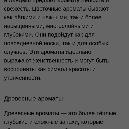
Фужерные ароматы — это тип ароматов,
который сочетает в себе зелёные ноты,
лаванду, мох и дубовый мох. Эти парфюмы
обычно ассоциируются с природой,
свежестью и гармонией. Несмотря на то,
что фужерные ароматы традиционно
используются в мужской парфюмерии, их
можно найти и в женских коллекциях.
Фужерные ароматы отлично подойдут тем,
кто ценит свежесть и лёгкость, но не хочет
отказываться от более сложных и глубоких
запахов. Такие ароматы могут быть как для
дневного, так и для вечернего времени, в
зависимости от того, какие
дополнительные ноты присутствуют в
композиции. Они подходят для активных и
уверенных в себе людей, которые
предпочитают не перегружать восприятие,
но хотят добавить изысканности и
сложности в свой образ.