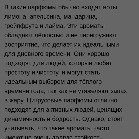
тюльпан. Каждый цветок вносит свою
индивидуальность в композицию
парфюма: жасмин привносит
чувственность и элегантность, роза —
романтичность и классичность, а фрезия
и ландыш придают аромату лёгкость и
свежесть. Цветочные ароматы бывают
как лёгкими и нежными, так и более
насыщенными, многослойными и
глубокими. Они подойдут как для
повседневной носки, так и для особых
случаев. Эти ароматы идеально
выражают женственность и могут быть
восприняты как символ красоты и
утончённости.
Древесные ароматы
Древесные ароматы — это более тёплые,
глубокие и сложные запахи, которые