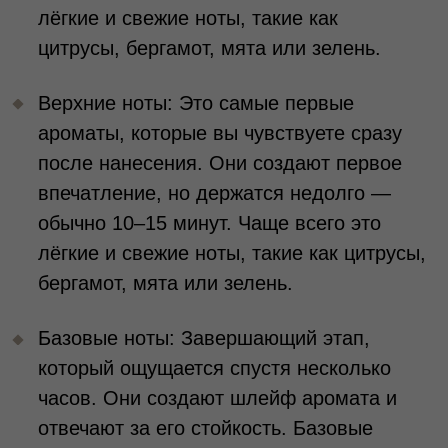
передают силу, стабильность и уверенность.
Несмотря на эти различия, важно помнить,
что парфюм — это инструмент
самовыражения, а не жёсткие правила.
Ваш аромат должен нравиться в первую
очередь вам, вызывать приятные эмоции и
быть комфортным. Не бойтесь
экспериментировать с неожиданным
выбором: иногда самые необычные
сочетания могут лучше всего раскрыть
вашу самобытность.
Подобрать парфюм в магазине Tronova
Выбор парфюма — это особый процесс,
который требует внимания к своим
эмоциям, предпочтениям и даже
подсознательным ассоциациям. Аромат
может стать не просто частью вашего