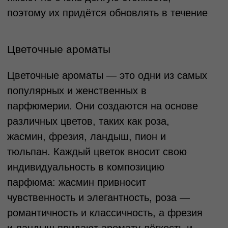
обычно включают в себя ноты сандала,
кедра, пачули, ветивера, табака, а иногда и
кожи. Эти парфюмы часто ассоциируются с
солидностью, мудростью и силой.
Древесные ароматы идеально подходят
для холодного времени года, когда хочется
согреться и добавить себе уверенности.
Они также подходят тем, кто ищет что-то
более сложное и насыщенное. Эти
парфюмы часто выбирают те, кто хочет
подчеркнуть свою индивидуальность, а их
стойкость и яркость делают их идеальными
для вечерних мероприятий. Древесные
ароматы могут быть как для женщин, так и
для мужчин, часто объединяя в себе
элементы из разных семейств ароматов,
что делает их универсальными и
многослойными.
Фужерные ароматы