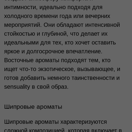
после нанесения. Они создают первое
впечатление, но держатся недолго —
обычно 10–15 минут. Чаще всего это
лёгкие и свежие ноты, такие как
цитрусы, бергамот, мята или зелень.
Верхние ноты: Это самые первые
ароматы, которые вы чувствуете сразу
после нанесения. Они создают первое
впечатление, но держатся недолго —
обычно 10–15 минут. Чаще всего это
лёгкие и свежие ноты, такие как цитрусы,
бергамот, мята или зелень.
Базовые ноты: Завершающий этап,
который ощущается спустя несколько
часов. Они создают шлейф аромата и
отвечают за его стойкость. Базовые
ноты обычно включают древесные,
мускусные, амбровые или ванильные
акценты.