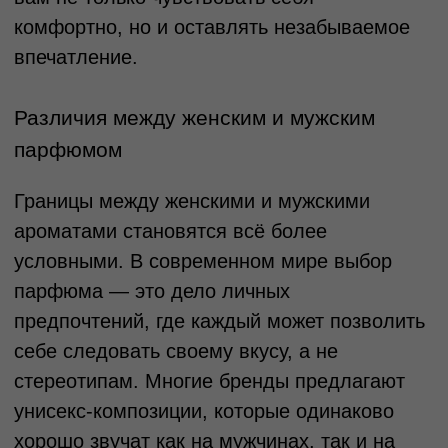
*
*
Москва ул. Большая Ордынка, 17, стр. 1
Метро Третьяковская/Новокузнецкая
Ежедневно с 13.00 до 20.00
info@tronovabrand.ru
+7 (925) 033-16-34
Написать в WhatsApp*
Написать в Telegram
* признан экстремистской организацией.