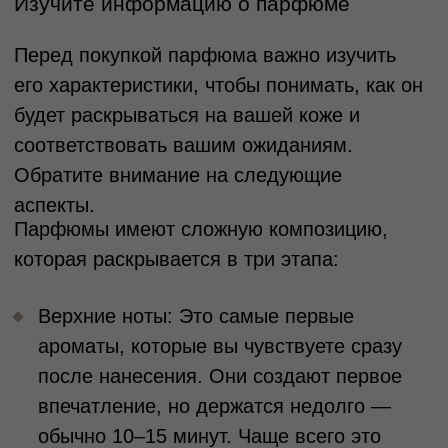
1.
Композиция.
Женские парфюмы чаще содержат
сладкие, цветочные и фруктовые ноты,
такие как жасмин, роза, ваниль, ягоды или
цитрусы. Мужские ароматы обычно
характеризуются древесными, пряными
или кожаными аккордами с акцентом на
ноты кедра, сандала, табака или амбры.
2.
Интенсивность
Мужские ароматы часто обладают более
насыщенным и резким звучанием, в то
время как женские ароматы, как правило,
звучат мягче и нежнее.
3.
Ассоциации
Женские ароматы чаще вызывают
ассоциации с теплом, романтикой и
нежностью, тогда как мужские акценты