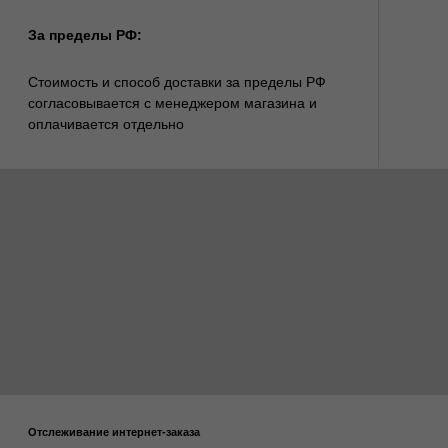
Вы сможете изменить дату, время, адрес доставки на
сайте компании СДЭК
или по телефону
+7(495)009-04-05
.
Режим работы офиса для самовывоза:
Понедельник-воскресенье с 13-00 до 20-00
Для уточнения времени самовывоза свяжитесь,
пожалуйста, с нашим менеджером по телефону
+7(925) 033-16-34
или
WhatsApp