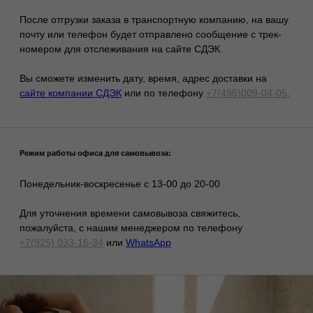
Возврат товара
Вы можете оформить возврат товара в
течение 14 дней при покупке в шоуруме
и в течение 7 дней с момента
получения онлайн-заказа (при условии
сохранения его товарного вида ФЗ «О
защите прав потребителей»).
Для этого заполните форму возврата и вложите бланк в
посылку с товарами, которые хотите вернуть. Обращаем
ваше внимание, что возврат товара надлежащего качества
возможен если сохранены его товарный вид,
потребительские свойства, а также документ,
подтверждающий факт и условия покупки указанного
товара. Обмену и возврату не подлежат: нижнее белье,
боди, чулки, носки, купальники, иные швейные и
трикотажные бельевые и чулочно-носочные изделия.