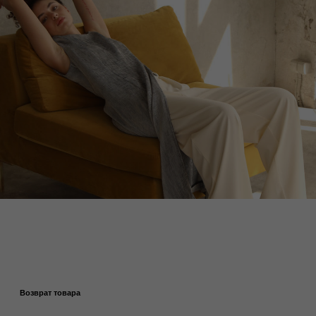
Инструкция по заполнению:
1. Заполните форму возврата. Все поля
обязательны для заполнения.
2. Упакуйте товары и приложите бланк
Скачать
возврата.
бланк
3. Отправьте товар удобной курьерской
службой (кроме Почты России) по
адресу:
г. Москва, улица Б. Ордынка, 17 стр. 1
Телефон:
8 925 033 1634