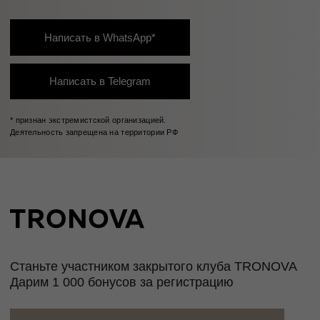
Таблица размеров
Размер
Обхват
Обхват
Обхват
Международный
груди
талии
бедер
стандарт