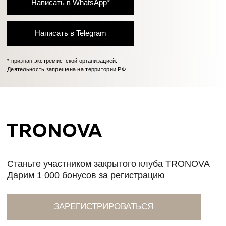
Таблица размеров
Размер
Обхват
Обхват
Обхват
Международный
груди
талии
бедер
стандарт
40
80
60-65
86-88
XS
42
84
66-69
90-92
XS
44
88
70-73
94-96
S
46
92
74-77
98-100
M
48
96
78-81
102-104
M
50
100
82-85
106-108
L