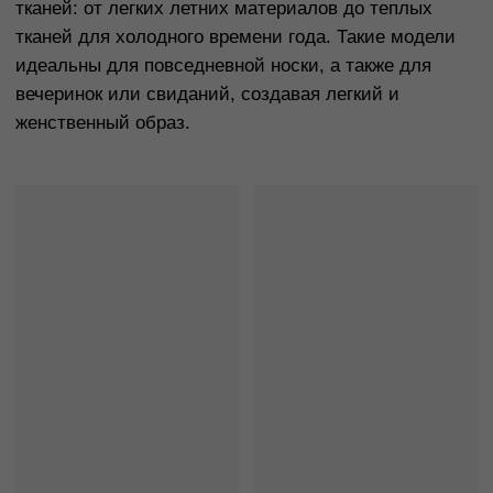
Платье-бюстье идеально подчеркивает верхнюю
часть тела, открывая плечи и шею. Оно подходит
для женщин с типом фигуры «песочные часы», так
как помогает подчеркнуть красивую линию плеч и
талии. Также этот фасон может быть отличным
выбором для вечерних выходов или особых
случаев.
Платье-бюстье лучше всего выглядит на женщин с
пропорциональными фигурами и может быть
дополнено пышной юбкой для создания более
изысканного образа. Для более стройных женщин
оно может быть особенно привлекательным, так как
открывает плечи и делает образ более изящным.