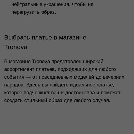
Таблица размеров
Размер
Обхват
Обхват
Обхват
Международный
груди
талии
бедер
стандарт
40
80
60-65
86-88
XS
42
84
66-69
90-92
XS
44
88
70-73
94-96
S
46
92
74-77
98-100
M