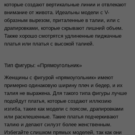
воротниками или с яркими деталями на плечах,
идеально подходят для этого типа фигуры.
Избегайте слишком объемных низов, которые
могут добавить лишний объем в нижнюю часть.
Тип фигуры: «Песочные часы»
Женщины с фигурой «песочные часы» имеют
сбалансированные пропорции с выраженной
талией. Для этого типа фигуры подойдут
практически все фасоны. Однако наиболее
выигрышно смотрятся платья, которые
подчеркивают талию: приталенные модели, платья
с поясом или с небольшими драпировками.
Выбирайте модели, которые подчеркивают формы
и не скрывают силуэт. Ткани, которые облегают
тело, такие как тонкая шерсть или эластичный
трикотаж, идеально подойдут для такой фигуры.
Как выбрать правильное платье по
фасону?