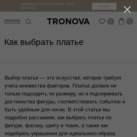
ПРИВИЛЕГИИ ЗА ПОКУПКИ. КЛУБ
УЗНАТЬ
ТРОНОВА
0
0
Как выбрать платье
Выбор платья — это искусство, которое требует
учета множества факторов. Платье должно не
только подходить по размеру, но и подчеркивать
достоинства фигуры, соответствовать событию и
быть удобным для носки. В этой статье мы
подробно расскажем, как выбрать платье по
фигуре, фасону, цвету и ткани, а также как
подобрать украшения для идеального образа.
ЛУЧШИЙ СПОСОБ ВЫБРАТЬ –
КАК ЭТО РАБОТАЕТ?
УВИДЕТЬ НА СЕБЕ
Вы оформляете заказ, и курьер привозит его
Выбор платья по фигуре
Каждое изделие можно примерить
вам на примерку. Доступно для Москвы.
перед покупкой. Выберите удобный
Каждая женщина уникальна, и для того, чтобы
Вас ждут 15 спокойных минут, чтобы всё
формат:
выбрать идеальное платье, важно учитывать тип
примерить, подойти к зеркалу и почувствовать