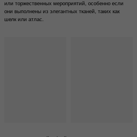
темно-зеленый — отличные варианты для
осенних и зимних мероприятий, когда хочется
создать более сдержанный, но элегантный образ.
Как выбрать ткань для платья?
Выбор ткани для платья влияет на внешний вид
и комфорт. Рассмотрим несколько популярных
вариантов:
Шёлк — легкий и элегантный материал для
вечерних и коктейльных платьев. Он создаёт
утончённый образ, но требует аккуратного ухода.
Хлопок — универсальный и комфортный,
идеально подходит для летних платьев на
каждый день. Легкий в уходе, но не подходит
для торжественных случаев.
Шерсть — тёплая ткань для осенне-зимних
платьев, сохраняет тепло и идеально подходит
для классических моделей.
Твид — прочная и стильная ткань для