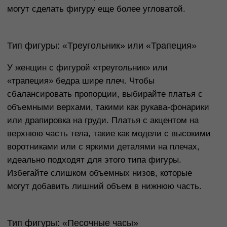
Фасон платья — это ключевая характеристика,
которая определяет, как именно будет сидеть
платье на вашей фигуре и какие акценты оно
будет расставлять. Существует множество
фасонов, каждый из которых подходит для
определенного типа фигуры, мероприятия или
сезона. Разберемся, какие фасоны подойдут для
различных случаев и как их выбрать.
А-силуэт
Платье А-силуэта — это один из самых
универсальных фасонов, который подойдет
практически всем типам фигур. Оно имеет форму
буквы «А», расширяясь от линии талии вниз, что
помогает сбалансировать пропорции и скрыть
лишний объем в бедрах или животе. Это платье
идеально подходит для фигур типа «яблоко» и
«груша», так как оно визуально удлиняет ноги и
скрывает широкие бедра.
Кроме того, А-силуэт хорошо смотрится на
женщинах с типом фигуры «песочные часы», так