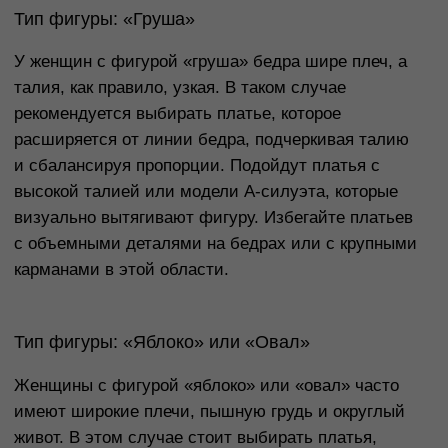
драпировками, которые скрывают лишний объем.
Также хорошо смотрятся удлиненные пиджачные
платья или платья с высокой талией.
Тип фигуры: «Прямоугольник»
Женщины с фигурой «прямоугольник» имеют
примерно одинаковую ширину плеч и бедер, и их
талия не выражена. Для такого типа фигуры лучше
подойдут платья, которые создают иллюзию
изгиба, такие как модели с поясом, драпировками
или расклешенные. Такие платья подчеркивают
талию и делают силуэт более женственным.
Избегайте слишком прямых моделей, так как они
могут сделать фигуру еще более угловатой.
Тип фигуры: «Треугольник» или «Трапеция»
У женщин с фигурой «треугольник» или
«трапеция» бедра шире плеч. Чтобы
сбалансировать пропорции, выбирайте платья с
объемными верхами, такими как рукава-фонарики
или драпировка на груди. Платья с акцентом на
верхнюю часть тела, такие как модели с высокими