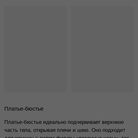
Для вечерних платьев подойдут яркие,
крупные украшения: массивные колье,
длинные серьги или браслеты.
Для повседневных платьев лучше выбрать
минималистичные украшения: маленькие
серьги, цепочки с подвесками или кольца.
Если платье уже украшено (например, с
декором из страз или вышивкой), выбирайте
нейтральные украшения, чтобы не
перегрузить образ.
Выбрать платье в магазине
Tronova
В магазине Tronova представлен широкий
ассортимент платьев, подходящих для любого
события — от повседневных моделей до вечерних
нарядов. Здесь вы найдете идеальное платье,
которое подчеркнет ваши достоинства и поможет
создать стильный образ для любого случая.