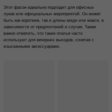
или торжественных мероприятий, особенно если
они выполнены из элегантных тканей, таких как
шелк или атлас.
Платье с пышной юбкой
Платье с пышной юбкой — это фасон, который
подходит для женщин с типом фигуры «песочные
часы» или «груша». Он помогает сбалансировать
верхнюю и нижнюю часть тела, создавая иллюзию
стройных бедер и подчеркивая талию. Пышные
юбки особенно актуальны для торжественных