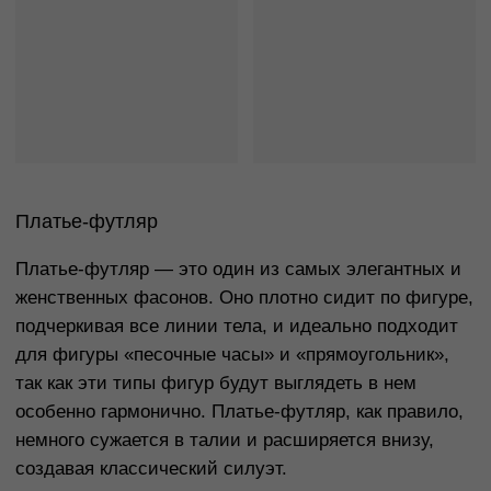
Платье с драпировками
Платье с драпировками — это идеальный выбор
для женщин, которые хотят добавить визуальный
интерес в образ. Драпировки помогают скрыть
недостатки и акцентировать внимание на
достоинствах фигуры, создавая мягкие линии и
объем в нужных местах. Такие платья лучше всего
подходят для фигуры «яблоко», так как они могут
скрыть лишний объем в области живота и сделать
силуэт более стройным.
Драпировки могут быть расположены как на
верхней части платья, так и на бедрах, что
добавляет глубины и текстуры. Такие платья
отлично подходят для вечерних выходов, свадеб