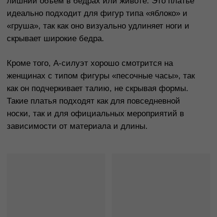
Платье с запахом
Платье с запахом — это фасон, который
прекрасно сидит на фигурах «яблоко» и «груша».
Этот фасон помогает визуально уменьшить
объем в талии и акцентировать внимание на
груди, а также сбалансировать пропорции тела.
Платья с запахом часто имеют V-образный
вырез, который добавляет элегантности и
визуально вытягивает силуэт.
Платья с запахом подходят для всех сезонов, так
как они могут быть выполнены из различных
тканей: от легких летних материалов до теплых
тканей для холодного времени года. Такие модели
идеальны для повседневной носки, а также для
вечеринок или свиданий, создавая легкий и
женственный образ.