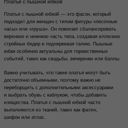
офисных и формальных платьев, идеально
подходит для холодного времени года.
Шифон — лёгкий и воздушный материал для
романтичных летних и вечерних платьев.
Кружево — придаёт платью изысканный вид,
идеально для свадебных и вечерних нарядов.
Бархат — роскошный материал для зимних
вечеринок и торжеств.
Лен — лёгкая ткань для жарких летних дней,
но требует тщательного ухода.
Выбор ткани зависит от сезона, события
и стиля платья.
Как выбрать украшения к платью?
Украшения играют важную роль в создании
завершенного образа. Выбор украшений зависит
от фасона и стиля платья.