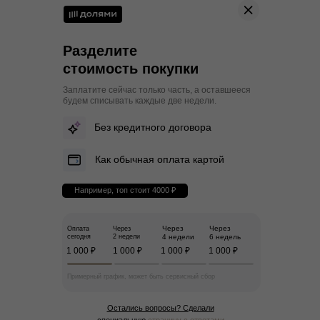
Разделите
стоимость покупки
Заплатите сейчас только часть, а оставшееся
будем списывать каждые две недели.
Без кредитного договора
Как обычная оплата картой
Например, топ стоит 4000 ₽
Через
Через
Оплата
Через
сегодня
2 недели
4 недели
6 недель
1 000 ₽
1 000 ₽
1 000 ₽
1 000 ₽
Примерный график, может быть сервисный сбор
Остались вопросы? Сделали