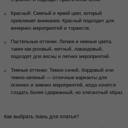
*
*
Москва ул. Большая Ордынка, 17, стр. 1
Метро Третьяковская/Новокузнецкая
Ежедневно с 13.00 до 20.00
info@tronovabrand.ru
+7 (925) 033-16-34
Написать в WhatsApp*