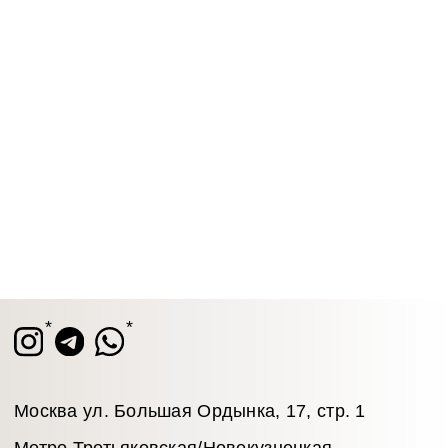
Москва ул. Большая Ордынка, 17, стр. 1
Метро Третьяковская/Новокузнецкая
Ежедневно с 13.00 до 20.00
info@tronovabrand.ru
+7 (925) 033-16-34
Написать в WhatsApp*
Написать в Telegram
* признан экстремистской организацией.
Деятельность запрещена на территории РФ
Станьте участником закрытого клуба TRONOVA