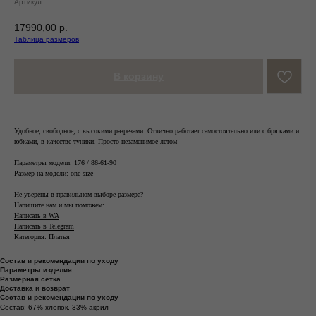
Артикул:
17990,00
р.
Таблица размеров
В корзину
Удобное, свободное, с высокими разрезами. Отлично работает самостоятельно или с брюками и
юбками, в качестве туники. Просто незаменимое летом
Параметры модели: 176 / 86-61-90
Размер на модели: one size
Не уверены в правильном выборе размера?
Напишите нам и мы поможем:
Написать в WA
Написать в Telegram
Категория: Платья
Состав и рекомендации по уходу
Параметры изделия
Размерная сетка
Доставка и возврат
Состав и рекомендации по уходу
Состав: 67% хлопок, 33% акрил