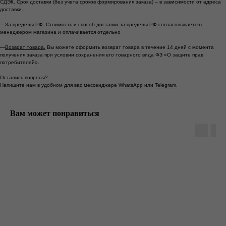
СДЭК. Срок доставки (без учета сроков формирования заказа) – в зависимости от адреса
доставки.
—
За пределы РФ
. Стоимость и способ доставки за пределы РФ согласовывается с
менеджером магазина и оплачивается отдельно
—
Возврат товара.
Вы можете оформить возврат товара в течение 14 дней с момента
получения заказа при условии сохранения его товарного вида ФЗ «О защите прав
потребителей».
*
*
Остались вопросы?
Напишите нам в удобном для вас мессенджере
WhatsApp
или
Telegram
.
Москва ул. Большая Ордынка, 17, стр. 1
Вам может понравиться
Метро Третьяковская/Новокузнецкая
Ежедневно с 13.00 до 20.00
info@tronovabrand.ru
+7 (925) 033-16-34
Написать в WhatsApp*
Написать в Telegram