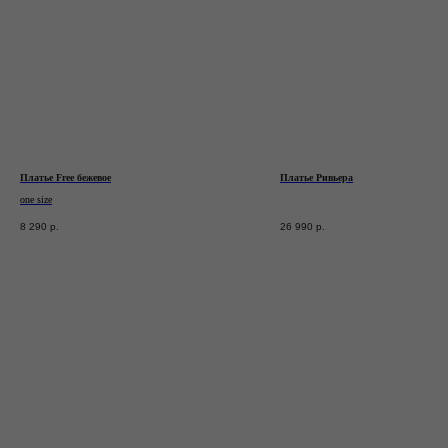
* признан экстремистской организацией.
Деятельность запрещена на территории РФ
Станьте участником закрытого клуба TRONOVA
Дарим 1 000 бонусов за регистрацию
Платье Free бежевое
Платье Ривьера
one size
ЗАРЕГИСТРИРОВАТЬСЯ
8 290
р.
26 990
р.
Блог
Оплата
Каталог
Доставка и возврат
Подарочные
Программа
сертификаты
лояльности
© 2026 TRONOVA BRAND