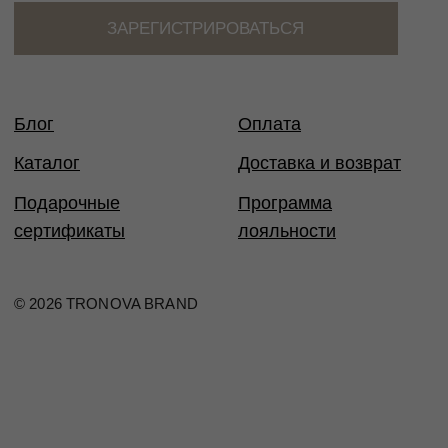
Таблица размеров
Размер
Обхват
Обхват
Обхват
Международный
груди
талии
бедер
стандарт
40
80
60-65
86-88
XS
42
84
66-69
90-92
XS
44
88
70-73
94-96
S
46
92
74-77
98-100
M
48
96
78-81
102-104
M
50
100
82-85
106-108
L