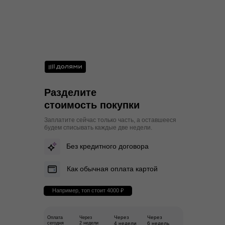
Разделите
стоимость покупки
Заплатите сейчас только часть, а оставшееся
будем списывать каждые две недели.
Без кредитного договора
Как обычная оплата картой
Например, топ стоит 4000 ₽
Через
Через
Оплата
Через
сегодня
2 недели
4 недели
6 недель