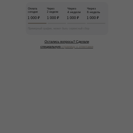
Через
Через
Оплата
Через
сегодня
2 недели
4 недели
6 недель
1 000 ₽
1 000 ₽
1 000 ₽
1 000 ₽
Примерный график, может быть сервисный сбор
Остались вопросы? Сделали
специальную
страницу с ответами