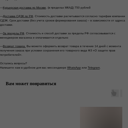
—
Курьерская доставка по Москве
. (в пределах МКАД) 750 рублей
—
Доставка СДЭК по РФ
. Стоимость доставки расчитывается согласно тарифам компании
СДЭК. Срок доставки (без учета сроков формирования заказа) – в зависимости от адреса
доставки.
—
За пределы РФ
. Стоимость и способ доставки за пределы РФ согласовывается с
менеджером магазина и оплачивается отдельно
—
Возврат товара.
Вы можете оформить возврат товара в течение 14 дней с момента
*
*
получения заказа при условии сохранения его товарного вида ФЗ «О защите прав
потребителей».
Остались вопросы?
Москва ул. Большая Ордынка, 17, стр. 1
Напишите нам в удобном для вас мессенджере
WhatsApp
или
Telegram
.
Метро Третьяковская/Новокузнецкая
Ежедневно с 13.00 до 20.00
Вам может понравиться
info@tronovabrand.ru
+7 (925) 033-16-34
Написать в WhatsApp*
Написать в Telegram