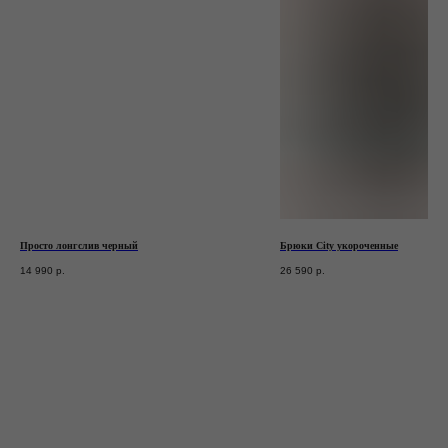
* признан экстремистской организацией.
Деятельность запрещена на территории РФ
Станьте участником закрытого клуба TRONOVA
Дарим 1 000 бонусов за регистрацию
ЗАРЕГИСТРИРОВАТЬСЯ
Просто лонгслив черный
Брюки City укороченные
14 990
р.
26 590
р.
Блог
Оплата
Каталог
Доставка и возврат
Подарочные
Программа
сертификаты
лояльности
© 2026 TRONOVA BRAND