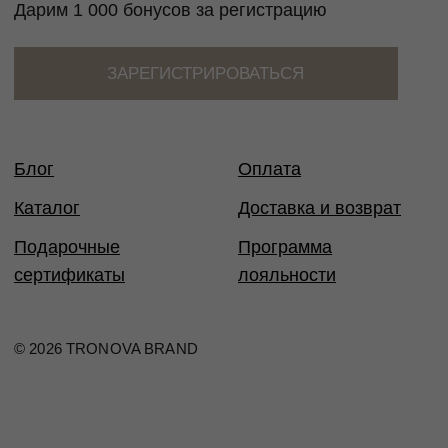
Таблица размеров
Размер
Обхват
Обхват
Обхват
Международный
груди
талии
бедер
стандарт
40
80
60-65
86-88
XS
42
84
66-69
90-92
XS
44
88
70-73
94-96
S
46
92
74-77
98-100
M
48
96
78-81
102-104
M