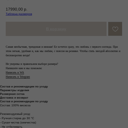
17990,00
р.
Таблица размеров
В корзину
Самая необычная, трендовая и нежная! Ее хочется сразу, это любовь с первого взгляда. При
этом легкая, удобная и, как мы любим, с поясом на резинке. Чтобы стать звездой абсолютно и
бесповоротно везде!
Не уверены в правильном выборе размера?
Напишите нам и мы поможем:
Написать в WA
Написать в Telegram
Состав и рекомендации по уходу
Параметры изделия
Размерная сетка
Доставка и возврат
Состав и рекомендации по уходу
Состав: 100% вискоза
Рекомендуемый уход:
- Ручная стирка до 30 °C
- Сухая чистка (химчистка)
- Не отбеливать