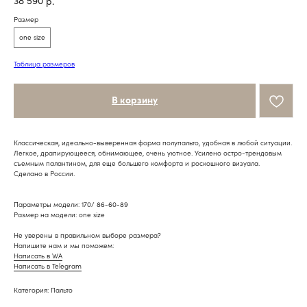
38 590
р.
Размер
one size
Таблица размеров
В корзину
Классическая, идеально-выверенная форма полупальто, удобная в любой ситуации.
Легкое, драпирующееся, обнимающее, очень уютное. Усилено остро-трендовым
съемным палантином, для еще большего комфорта и роскошного визуала.
Сделано в России.
Параметры модели: 170/ 86-60-89
Размер на модели: one size
Не уверены в правильном выборе размера?
Напишите нам и мы поможем:
Написать в WA
Написать в Telegram
Категория: Пальто