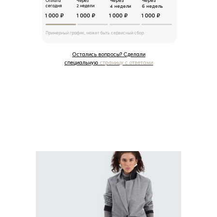
Через
Через
Оплата
Через
сегодня
2 недели
4 недели
6 недель
1 000 ₽
1 000 ₽
1 000 ₽
1 000 ₽
Примерный график, может быть сервисный сбор
Остались вопросы? Сделали
специальную
страницу с ответами