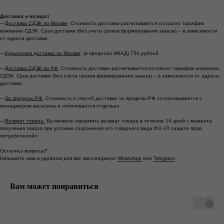
Доставка и возврат
—
Доставка СДЭК по Москве
. Стоимость доставки расчитывается согласно тарифам
компании СДЭК. Срок доставки (без учета сроков формирования заказа) – в зависимости
от адреса доставки.
—
Курьерская доставка по Москве
. (в пределах МКАД) 750 рублей
—
Доставка СДЭК по РФ
. Стоимость доставки расчитывается согласно тарифам компании
СДЭК. Срок доставки (без учета сроков формирования заказа) – в зависимости от адреса
доставки.
—
За пределы РФ
. Стоимость и способ доставки за пределы РФ согласовывается с
менеджером магазина и оплачивается отдельно
—
Возврат товара.
Вы можете оформить возврат товара в течение 14 дней с момента
*
*
получения заказа при условии сохранения его товарного вида ФЗ «О защите прав
потребителей».
Остались вопросы?
Москва ул. Большая Ордынка, 17, стр. 1
Напишите нам в удобном для вас мессенджере
WhatsApp
или
Telegram
.
Метро Третьяковская/Новокузнецкая
Ежедневно с 13.00 до 20.00
Вам может понравиться
info@tronovabrand.ru
+7 (925) 033-16-34