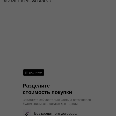
44
88
70-73
94-96
S
46
92
74-77
98-100
M
48
96
78-81
102-104
M
50
100
82-85
106-108
L
Разделите
стоимость покупки
Заплатите сейчас только часть, а оставшееся
будем списывать каждые две недели.
Без кредитного договора