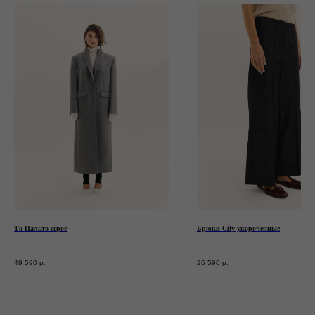
Написать в WhatsApp*
Написать в Telegram
* признан экстремистской организацией.
Деятельность запрещена на территории РФ
Станьте участником закрытого клуба TRONOVA
Дарим 1 000 бонусов за регистрацию
ЗАРЕГИСТРИРОВАТЬСЯ
То Пальто серое
Брюки City укороченные
49 590
р.
26 590
р.
Блог
Оплата
Каталог
Доставка и возврат
Подарочные
Программа