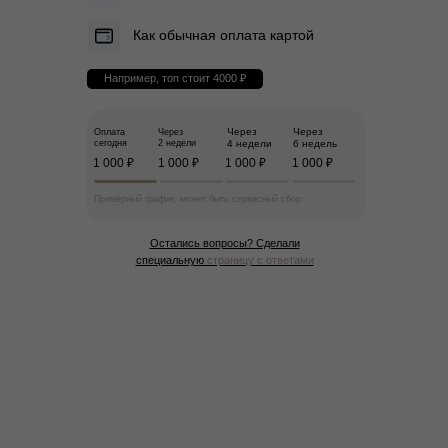
Как обычная оплата картой
Например, топ стоит 4000 ₽
Через
Через
Оплата
Через
сегодня
2 недели
4 недели
6 недель
1 000 ₽
1 000 ₽
1 000 ₽
1 000 ₽
Примерный график, может быть сервисный сбор
Остались вопросы? Сделали
специальную
страницу с ответами