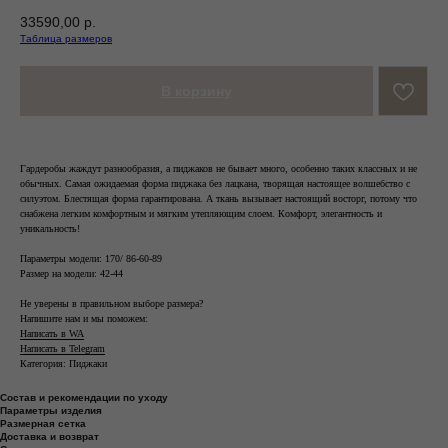
33590,00
р.
Таблица размеров
В корзину
Гардеробы жаждут разнообразия, а пиджаков не бывает много, особенно таких классных и не
обычных. Самая ожидаемая форма пиджака без лацкана, творящая настоящее волшебство с
силуэтом. Блестящая форма гарантирована. А ткань вызывает настоящий восторг, потому что
снабжена легким комфортным и мягким утепляющим слоем. Комфорт, элегантность и
уникальность!
Параметры модели: 170/ 86-60-89
Размер на модели: 42-44
Не уверены в правильном выборе размера?
Напишите нам и мы поможем:
Написать в WA
Написать в Telegram
Категория: Пиджаки
Состав и рекомендации по уходу
Параметры изделия
Размерная сетка
Доставка и возврат