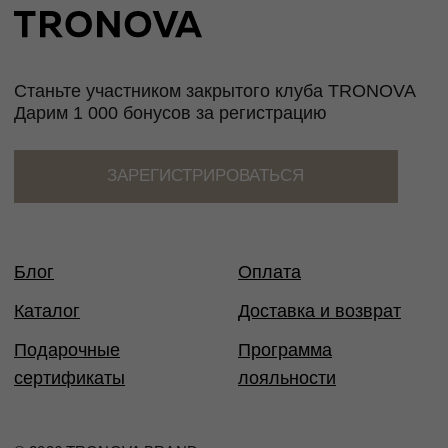
Таблица размеров
Размер
Обхват
Обхват
Обхват
Международный
груди
талии
бедер
стандарт
40
80
60-65
86-88
XS
42
84
66-69
90-92
XS