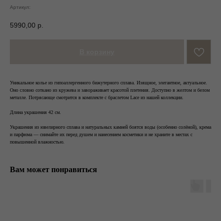
Артикул:
5990,00
р.
В корзину
Уникальное колье из гипоаллергенного бижутерного сплава. Изящное, элегантное, актуальное.
Оно словно соткано из кружева и завораживает красотой плетения. Доступно в желтом и белом
металле. Потрясающе смотрится в комплекте с браслетом Lace из нашей коллекции.
Длина украшения 42 см.
Украшения из ювелирного сплава и натуральных камней боятся воды (особенно солёной), крема
и парфюма — снимайте их перед душем и нанесением косметики и не храните в местах с
повышенной влажностью.
Вам может понравиться