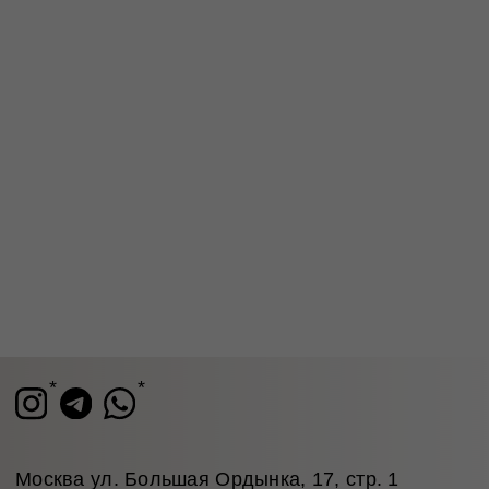
Написать в Telegram
* признан экстремистской организацией.
Деятельность запрещена на территории РФ
Станьте участником закрытого клуба TRONOVA
Дарим 1 000 бонусов за регистрацию
ЗАРЕГИСТРИРОВАТЬСЯ
Блог
Оплата
Каталог
Доставка и возврат
Подарочные
Программа
сертификаты
лояльности