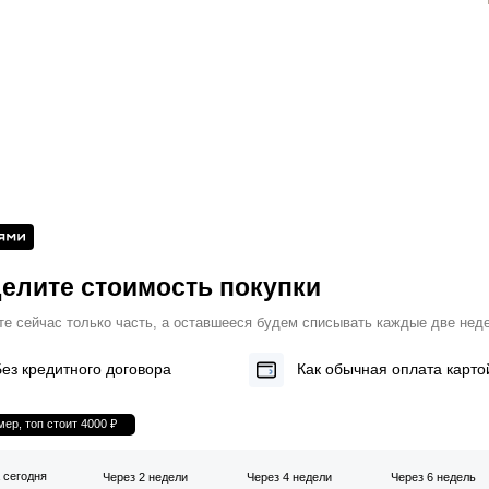
елите стоимость покупки
те сейчас только часть, а оставшееся будем списывать каждые две нед
Без кредитного договора
Как обычная оплата карто
ер, топ стоит 4000 ₽
 сегодня
Через 2 недели
Через 4 недели
Через 6 недель