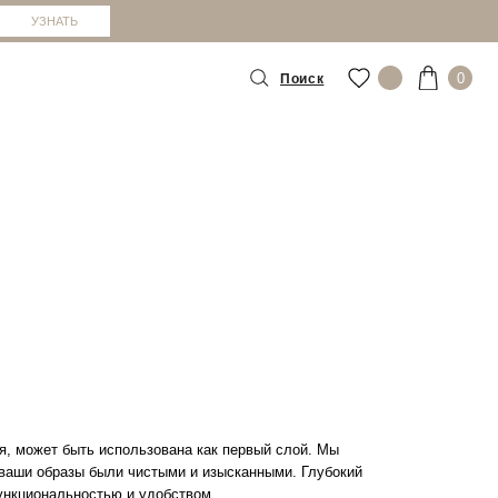
А
УЗНАТЬ
0
Поиск
АТЬ –
зит его вам
ред
:
всё примерить,
льшой Ордынке
щь. Никакого
примерочной
сти Tronova,
.
имерок
ерочной ждет
кве — 1 100 ₽
ы лояльности.
ая, может быть использована как первый слой. Мы
 ваши образы были чистыми и изысканными. Глубокий
ункциональностью и удобством.