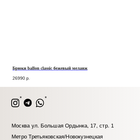
*
*
Москва ул. Большая Ордынка, 17, стр. 1
Метро Третьяковская/Новокузнецкая
Брюки ballon classic бежевый меланж
Ежедневно с 13.00 до 20.00
26990
р.
info@tr
Написать в WhatsApp*
+7 (9
Написать в Telegram
* признан экстремистской организацией.
Деятельность запрещена на территории РФ