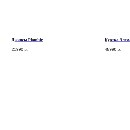
Джинсы Plombir
Куртка Элем
21990
р.
45990
р.