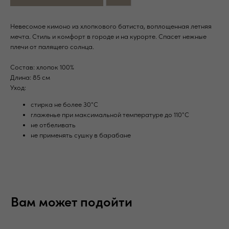
Вам может подойти
Невесомое кимоно из хлопкового батиста, воплощенная летняя
мечта. Стиль и комфорт в городе и на курорте. Спасет нежные
плечи от палящего солнца.
Состав: хлопок 100%
Длина: 85 см
Уход:
стирка не более 30°C
глаженье при максимальной температуре до 110°C
не отбеливать
не применять сушку в барабане