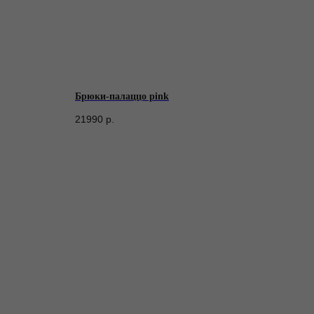
Брюки-палаццо pink
21990
р.