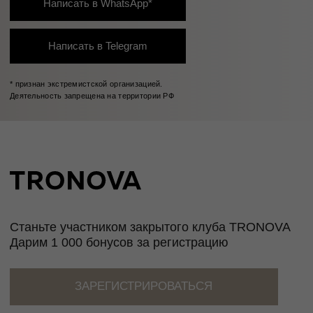
Таблица размеров
Размер
Обхват
Обхват
Обхват
Международный
груди
талии
бедер
стандарт
40
80
60-65
86-88
XS
42
84
66-69
90-92
XS
44
88
70-73
94-96
S
46
92
74-77
98-100
M
48
96
78-81
102-104
M
50
100
82-85
106-108
L