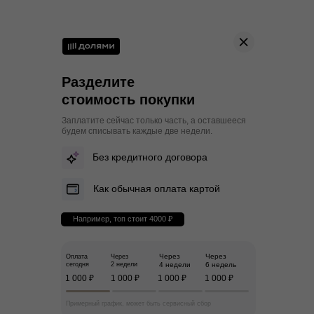
Разделите
стоимость покупки
Заплатите сейчас только часть, а оставшееся
будем списывать каждые две недели.
Без кредитного договора
Как обычная оплата картой
Например, топ стоит 4000 ₽
Через
Через
Оплата
Через
сегодня
2 недели
4 недели
6 недель
1 000 ₽
1 000 ₽
1 000 ₽
1 000 ₽
Примерный график, может быть сервисный сбор