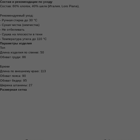
Состав и рекомендации по уходу
Состав: 60% хлопок, 40% шелк (Италия, Loro Piana),
Рекомендуемый уход:
- Ручная стирка до 30 °C
- Сухая чистка (химчистка)
- Не отбеливать
- Сушка на плоскости в тени
- Температура утюга до 110 °C
Параметры изделия
Топ
Длина изделия по спинке: 50
Обхват груди: 86
Брюки
Длина по внешнему краю: 113
Обхват пояса: 90
Обхват бедер: 95
Ширина штанины: 27
Размерная сетка