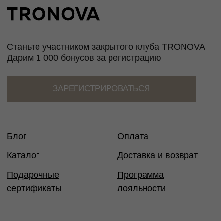
Таблица размеров
Размер
Обхват
Обхват
Обхват
Международный
груди
талии
бедер
стандарт
40
80
60-65
86-88
XS
42
84
66-69
90-92
XS