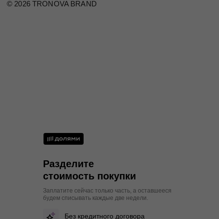
44
88
70-73
94-96
S
46
92
74-77
98-100
M
48
96
78-81
102-104
M
50
100
82-85
106-108
L
Разделите
стоимость покупки
Заплатите сейчас только часть, а оставшееся
будем списывать каждые две недели.
Без кредитного договора