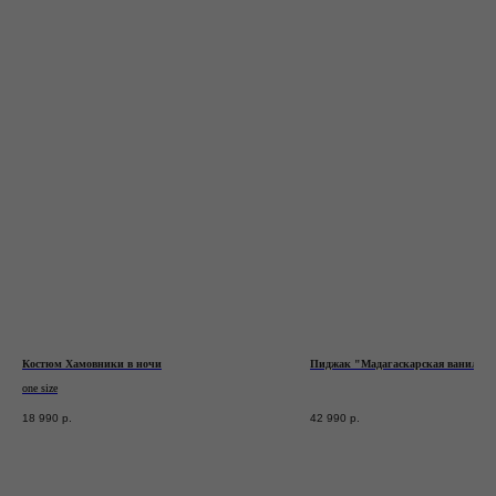
Написать в WhatsApp*
Написать в Telegram
* признан экстремистской организацией.
Деятельность запрещена на территории РФ
Станьте участником закрытого клуба TRONOVA
Дарим 1 000 бонусов за регистрацию
ЗАРЕГИСТРИРОВАТЬСЯ
Костюм Хамовники в ночи
Пиджак "Мадагаскарская ваниль"
one size
18 990
р.
42 990
р.
Блог
Оплата
Каталог
Доставка и возврат
Подарочные
Программа