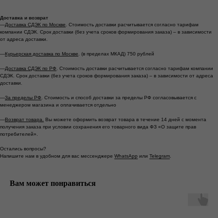
Доставка и возврат
—
Доставка СДЭК по Москве
. Стоимость доставки расчитывается согласно тарифам
компании СДЭК. Срок доставки (без учета сроков формирования заказа) – в зависимости
от адреса доставки.
—
Курьерская доставка по Москве
. (в пределах МКАД) 750 рублей
—
Доставка СДЭК по РФ
. Стоимость доставки расчитывается согласно тарифам компании
СДЭК. Срок доставки (без учета сроков формирования заказа) – в зависимости от адреса
доставки.
—
За пределы РФ
. Стоимость и способ доставки за пределы РФ согласовывается с
менеджером магазина и оплачивается отдельно
—
Возврат товара.
Вы можете оформить возврат товара в течение 14 дней с момента
*
*
получения заказа при условии сохранения его товарного вида ФЗ «О защите прав
потребителей».
Остались вопросы?
Москва ул. Большая Ордынка, 17, стр. 1
Напишите нам в удобном для вас мессенджере
WhatsApp
или
Telegram
.
Метро Третьяковская/Новокузнецкая
Ежедневно с 13.00 до 20.00
Вам может понравиться
info@tronovabrand.ru
+7 (925) 033-16-34