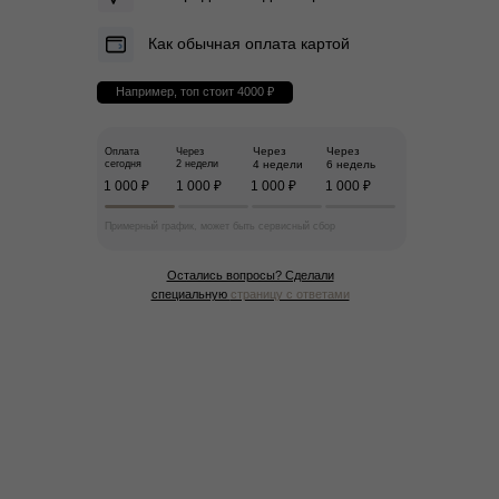
Как обычная оплата картой
Например, топ стоит 4000 ₽
Через
Через
Оплата
Через
сегодня
2 недели
4 недели
6 недель
1 000 ₽
1 000 ₽
1 000 ₽
1 000 ₽
Примерный график, может быть сервисный сбор
Остались вопросы? Сделали
специальную
страницу с ответами