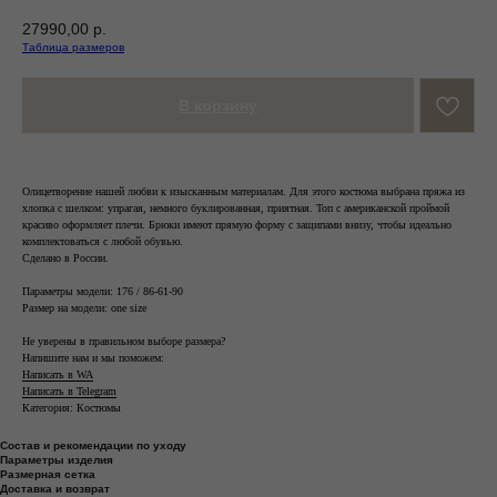
27990,00
р.
Таблица размеров
В корзину
Олицетворение нашей любви к изысканным материалам. Для этого костюма выбрана пряжа из
хлопка с шелком: упрагая, немного буклированная, приятная. Топ с американской проймой
красиво оформляет плечи. Брюки имеют прямую форму с защипами внизу, чтобы идеально
комплектоваться с любой обувью.
Cделано в России.
Параметры модели: 176 / 86-61-90
Размер на модели: one size
Не уверены в правильном выборе размера?
Напишите нам и мы поможем:
Написать в WA
Написать в Telegram
Категория: Костюмы
Состав и рекомендации по уходу
Параметры изделия
Размерная сетка
Доставка и возврат