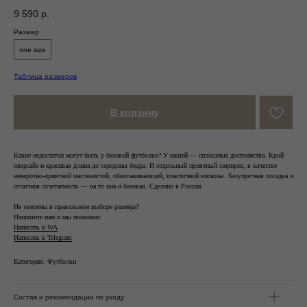
9 590
р.
Размер
one size
Таблица размеров
В корзину
Какие недостатки могут быть у базовой футболки? У нашей — сплошные достоинства. Крой
оверсайз и красивая длина до середины бедра. И отдельный приятный сюрприз, в качестве
неверотно-приятной маслянистой, обволакивающей, пластичной вискозы. Безупречная посадка и
отличная сочетаемость — на то она и базовая. Сделано в России.
Не уверены в правильном выборе размера?
Напишите нам и мы поможем:
Написать в WA
Написать в Telegram
Категория: Футболки
Состав и рекомендации по уходу