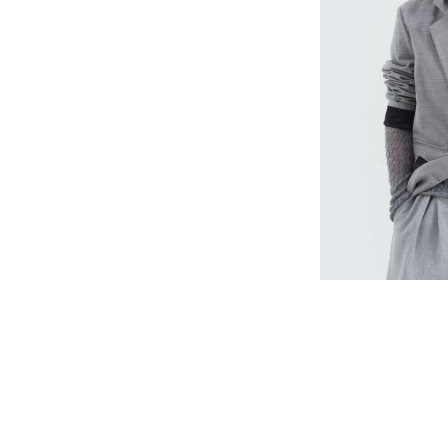
Размер
Обхват гр
40
80
42
84
44
88
46
92
48
96
50
100