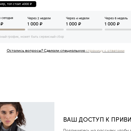
ер, топ стоит 4000 ₽
 сегодня
Через 2 недели
Через 4 недели
Через 6 недель
 ₽
1 000 ₽
1 000 ₽
1 000 ₽
ный график, может быть сервисный сбор
Остались вопросы? Сделали специальную
страницу с ответами
ВАШ ДОСТУП К ПРИВ
Подпишитесь на рассылку, чтобы 