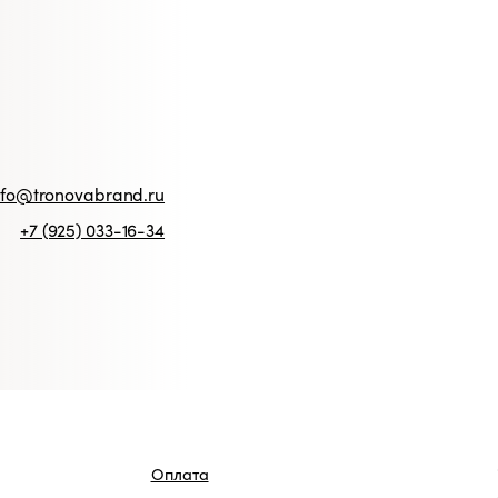
novabrand.ru
925) 033-16-34
Станьте учас
Оплата
Дарим 1 000 
Доставка и возврат
аты
Программа лояльности
ЗАРЕГИСТ