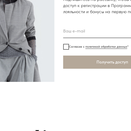
доступ к регистрации в Програм
лояльности и бонусы на первую п
Таблица размеров
Согласие с
политикой обработки данных
*
уди
Обхват талии
Обхват бедер
Меж
Получить доступ
60-65
86-88
66-69
90-92
70-73
94-96
74-77
98-100
78-81
102-104
82-85
106-108