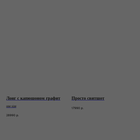
Лонг с капюшоном графит
Просто свитшот
one size
17990
р.
28990
р.