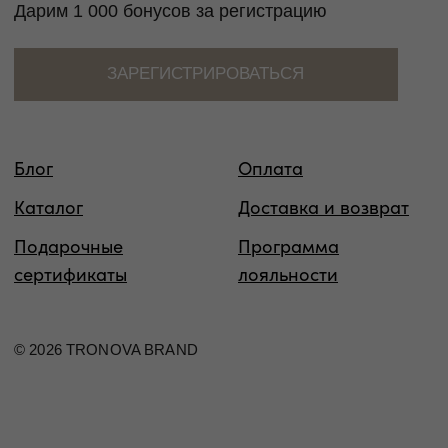
Таблица размеров
Размер
Обхват
Обхват
Обхват
Международный
груди
талии
бедер
стандарт
40
80
60-65
86-88
XS