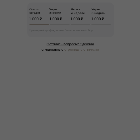
Через
Через
Оплата
Через
сегодня
2 недели
4 недели
6 недель
1 000 ₽
1 000 ₽
1 000 ₽
1 000 ₽
Примерный график, может быть сервисный сбор
Остались вопросы? Сделали
специальную
страницу с ответами