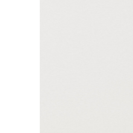
Шапка-докер шоколадная
,
Рубашка коричневая