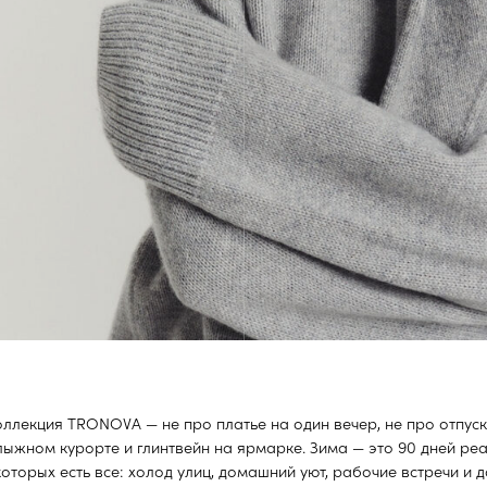
ПРОДОЛЖИТЬ ПОКУПКИ
ЗАРЕГИСТРИРОВАТЬСЯ
 TRONOVA — не про платье на один вечер, не про отпуск
урорте и глинтвейн на ярмарке. Зима — это 90 дней реальной
 есть все: холод улиц, домашний уют, рабочие встречи и долгие
оллекции легко сочетается с другими — создавая собранные,
ренные образы. Продуманный верхний слой с мембраной и шерстью,
й держит тепло, нежные слои для мягкости ближе к телу и брюки