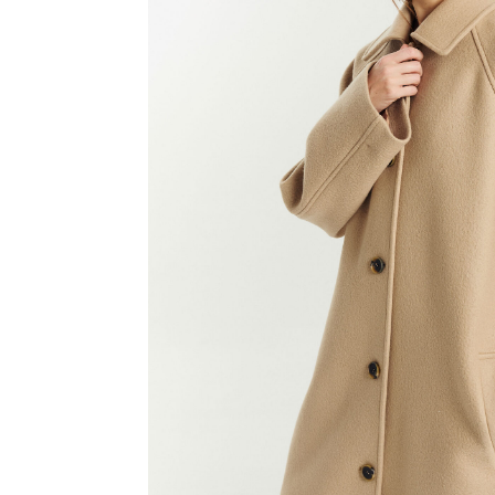
Пальто с кашемиром Топленое молоко
,
Шапка-докер