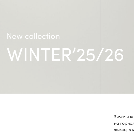
New collection
WINTER’25/26
Зимняя коллекция
на горнолыжном к
жизни, в которых
прогулки.
Каждый элемент к
спокойные и уве
трикотаж, которы