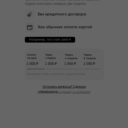
будем списывать каждые две недели.
Без кредитного договора
Как обычная оплата картой
Например, топ стоит 4000 ₽
Через
Через
Оплата
Через
сегодня
2 недели
4 недели
6 недель
1 000 ₽
1 000 ₽
1 000 ₽
1 000 ₽
Примерный график, может быть сервисный сбор
Остались вопросы? Сделали
специальную
страницу с ответами