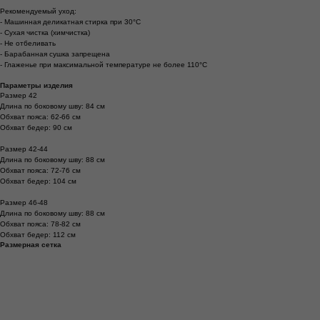
Рекомендуемый уход:
- Машинная деликатная стирка при 30°С
- Сухая чистка (химчистка)
- Не отбеливать
- Барабанная сушка запрещена
- Глаженье при максимальной температуре не более 110°C
Параметры изделия
Размер 42
Длина по боковому шву: 84 см
Обхват пояса: 62-66 см
Обхват бедер: 90 см
Размер 42-44
Длина по боковому шву: 88 см
Обхват пояса: 72-76 см
Обхват бедер: 104 см
Размер 46-48
Длина по боковому шву: 88 см
Обхват пояса: 78-82 см
Обхват бедер: 112 см
Размерная сетка