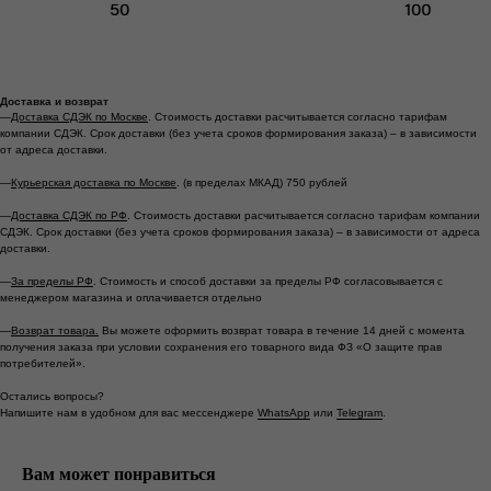
Доставка и возврат
—
Доставка СДЭК по Москве
. Стоимость доставки расчитывается согласно тарифам
компании СДЭК. Срок доставки (без учета сроков формирования заказа) – в зависимости
от адреса доставки.
—
Курьерская доставка по Москве
. (в пределах МКАД) 750 рублей
—
Доставка СДЭК по РФ
. Стоимость доставки расчитывается согласно тарифам компании
СДЭК. Срок доставки (без учета сроков формирования заказа) – в зависимости от адреса
доставки.
—
За пределы РФ
. Стоимость и способ доставки за пределы РФ согласовывается с
менеджером магазина и оплачивается отдельно
*
*
—
Возврат товара.
Вы можете оформить возврат товара в течение 14 дней с момента
получения заказа при условии сохранения его товарного вида ФЗ «О защите прав
потребителей».
Москва ул. Большая Ордынка, 17, стр. 1
Остались вопросы?
Метро Третьяковская/Новокузнецкая
Напишите нам в удобном для вас мессенджере
WhatsApp
или
Telegram
.
Ежедневно с 13.00 до 20.00
Вам может понравиться
info@tronovabrand.ru