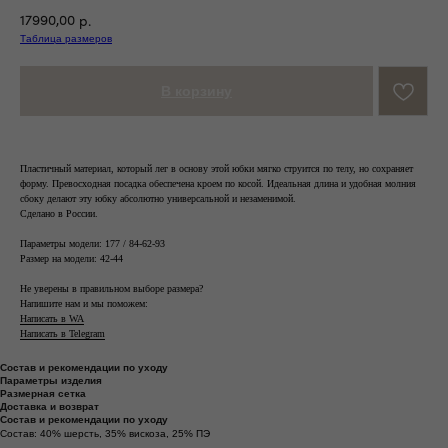
17990,00
р.
Таблица размеров
В корзину
Пластичный материал, который лег в основу этой юбки мягко струится по телу, но сохраняет
форму. Превосходная посадка обеспечена кроем по косой. Идеальная длина и удобная молния
сбоку делают эту юбку абсолютно универсальной и незаменимой.
Сделано в России.
Параметры модели: 177 / 84-62-93
Размер на модели: 42-44
Не уверены в правильном выборе размера?
Напишите нам и мы поможем:
Написать в WA
Написать в Telegram
Состав и рекомендации по уходу
Параметры изделия
Размерная сетка
Доставка и возврат
Состав и рекомендации по уходу
Состав: 40% шерсть, 35% вискоза, 25% ПЭ