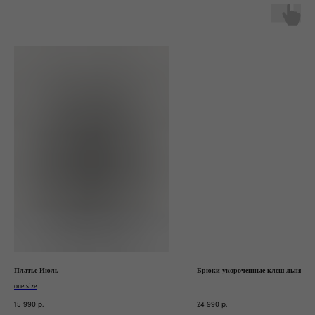
+7 (925) 033-16-34
Написать в WhatsApp*
Написать в Telegram
* признан экстремистской организацией.
Деятельность запрещена на территории РФ
Станьте участником закрытого клуба TRONOVA
Дарим 1 000 бонусов за регистрацию
ЗАРЕГИСТРИРОВАТЬСЯ
Платье Июль
Брюки укороченные клеш льняные
one size
Блог
Оплата
15 990
24 990
р.
р.