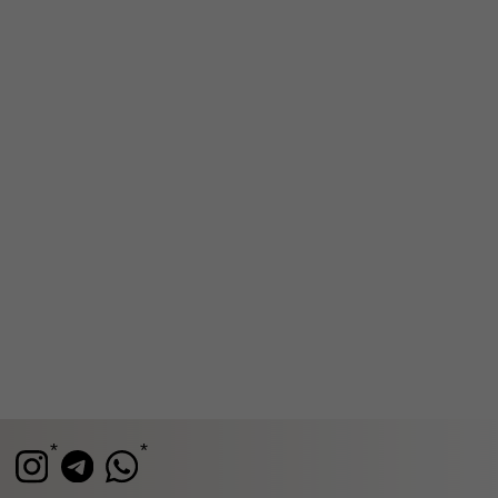
Каталог
Доставка и возврат
Подарочные
Программа
сертификаты
лояльности
© 2026 TRONOVA BRAND