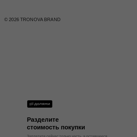
42
84
66-69
90-92
XS
44
88
70-73
94-96
S
46
92
74-77
98-100
M
48
96
78-81
102-104
M
50
100
82-85
106-108
L
Разделите
стоимость покупки
Заплатите сейчас только часть, а оставшееся