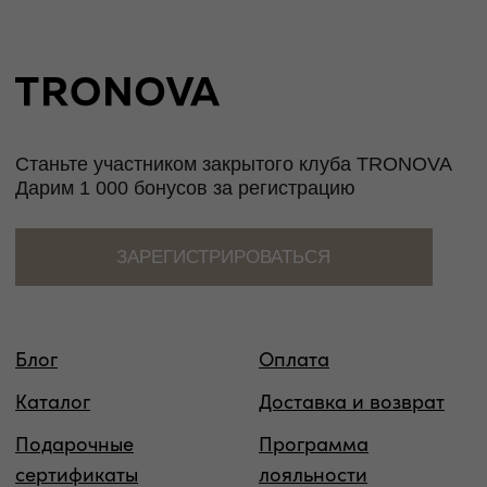
Таблица размеров
Размер
Обхват
Обхват
Обхват
Международный
груди
талии
бедер
стандарт
40
80
60-65
86-88
XS