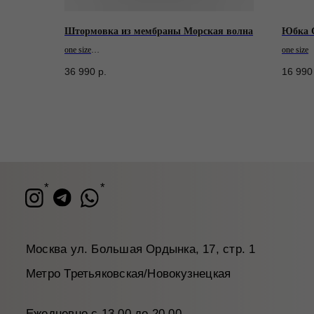
Штормовка из мембраны Морская волна
Юбка 
one size
one size
Последний экземпляр
*
*
36 990
р.
16 990
Москва ул. Большая Ордынка, 17, стр. 1
Метро Третьяковская/Новокузнецкая
Ежедневно с 13.00 до 20.00
info@tr
Написать в WhatsApp*
+7 (9
Написать в Telegram
* признан экстремистской организацией.
Деятельность запрещена на территории РФ