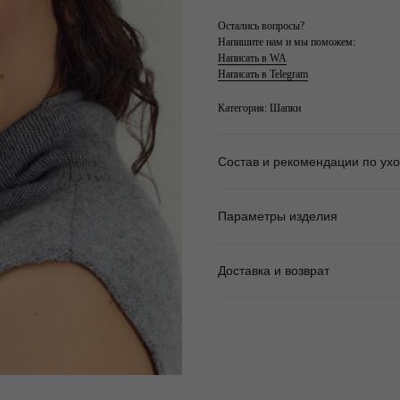
ПРОДОЛЖИТЬ ПОКУПКИ
ЗАРЕГИСТРИРОВАТЬСЯ
Остались вопросы?
Напишите нам и мы поможем:
Написать в WA
Написать в Telegram
Категория: Шапки
Состав и рекомендации по ух
Параметры изделия
Доставка и возврат