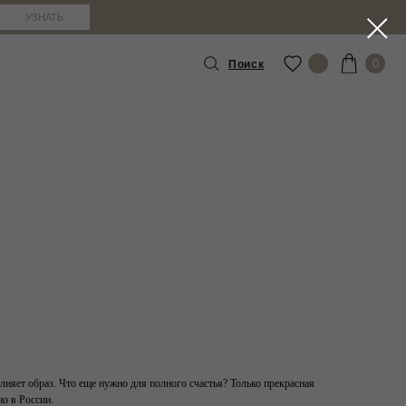
А
УЗНАТЬ
0
Поиск
АТЬ –
зит его вам
ред
:
всё примерить,
льшой Ордынке
щь. Никакого
примерочной
сти Tronova,
.
имерок
ерочной ждет
кве — 1 100 ₽
ы лояльности.
лняет образ. Что еще нужно для полного счастья? Только прекрасная
о в России.