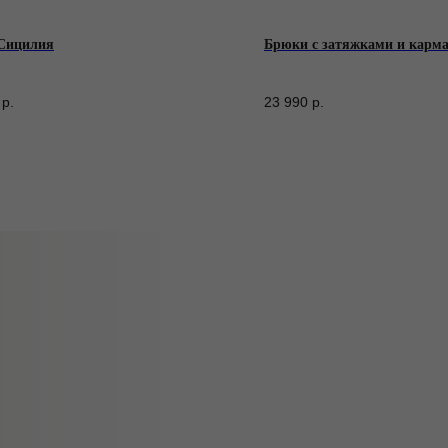
Сицилия
Брюки с затяжками и карм
р.
23 990
р.
onovabrand.ru
25) 033-16-34