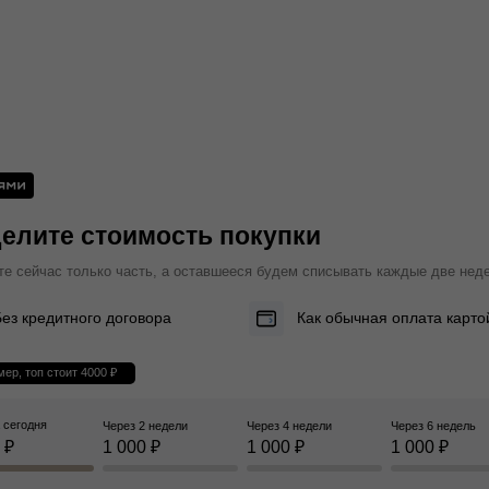
елите стоимость покупки
те сейчас только часть, а оставшееся будем списывать каждые две нед
Без кредитного договора
Как обычная оплата карто
ер, топ стоит 4000 ₽
 сегодня
Через 2 недели
Через 4 недели
Через 6 недель
 ₽
1 000 ₽
1 000 ₽
1 000 ₽