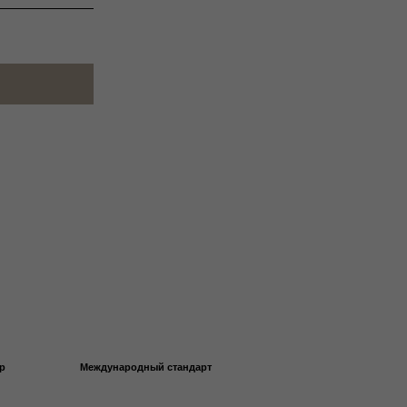
ждународный стандарт
XS
XS
S
M
M
L