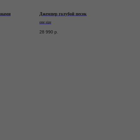
анами
Джемпер голубой песок
one size
28 990
р.