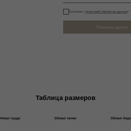
уди
Обхват талии
Обхват бедер
Ме
Согласие с
политикой обработки данных
*
60-65
86-88
Получить доступ
66-69
90-92
70-73
94-96
74-77
98-100
78-81
102-104
82-85
106-108