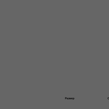
Размер
Обхват гр
40
80
42
84
44
88
46
92
48
96
50
100