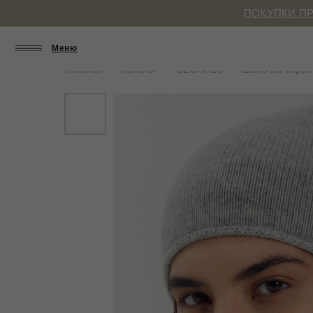
ПОКУПКИ ПР
Меню
Главная
/
Каталог
/
ВЕСНА’26
/
Шапочка серая
ПРИВИЛЕГИИ