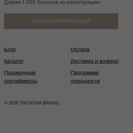
Таблица размеров
Размер
Обхват
Обхват
Обхват
Международный
груди
талии
бедер
стандарт
40
80
60-65
86-88
XS
42
84
66-69
90-92
XS
44
88
70-73
94-96
S
46
92
74-77
98-100
M
48
96
78-81
102-104
M