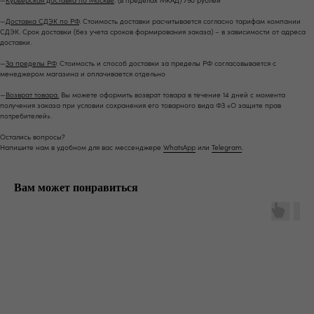
—
Курьерская доставка по Москве
. (в пределах МКАД) 750 рублей
—
Доставка СДЭК по РФ
. Стоимость доставки расчитывается согласно тарифам компании
СДЭК. Срок доставки (без учета сроков формирования заказа) – в зависимости от адреса
доставки.
—
За пределы РФ
. Стоимость и способ доставки за пределы РФ согласовывается с
менеджером магазина и оплачивается отдельно
—
Возврат товара.
Вы можете оформить возврат товара в течение 14 дней с момента
получения заказа при условии сохранения его товарного вида ФЗ «О защите прав
потребителей».
*
*
Остались вопросы?
Напишите нам в удобном для вас мессенджере
WhatsApp
или
Telegram
.
Москва ул. Большая Ордынка, 17, стр. 1
Метро Третьяковская/Новокузнецкая
Вам может понравиться
Ежедневно с 13.00 до 20.00
info@tronovabrand.ru
+7 (925) 033-16-34
Написать в WhatsApp*
Написать в Telegram