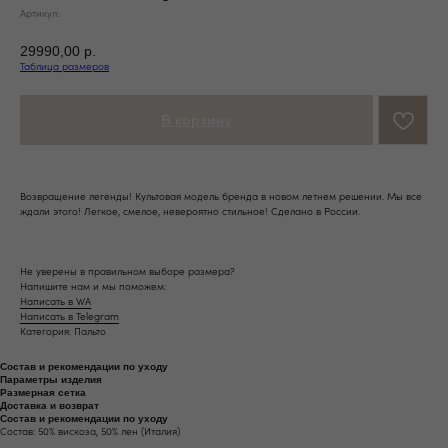
Артикул:
29990,00
р.
Таблица размеров
В корзину
Возвращение легенды! Культовая модель бренда в новом летнем решении. Мы все
ждали этого! Легкое, смелое, невероятно стильное! Cделано в России.
Не уверены в правильном выборе размера?
Напишите нам и мы поможем:
Написать в WA
Написать в Telegram
Категория: Пальто
Состав и рекомендации по уходу
Параметры изделия
Размерная сетка
Доставка и возврат
Состав и рекомендации по уходу
Состав: 50% вискоза, 50% лен (Италия)