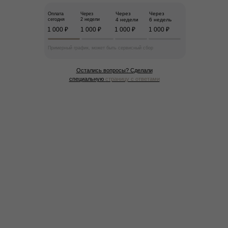
Через
Через
Оплата
Через
сегодня
2 недели
4 недели
6 недель
1 000 ₽
1 000 ₽
1 000 ₽
1 000 ₽
Примерный график, может быть сервисный сбор
Остались вопросы? Сделали
специальную
страницу с ответами