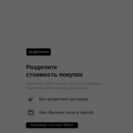
50
100
82-85
106-108
L
Разделите
стоимость покупки
Заплатите сейчас только часть, а оставшееся
будем списывать каждые две недели.
Без кредитного договора
Как обычная оплата картой
Например, топ стоит 4000 ₽